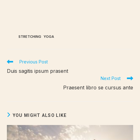
Integer nec odio. Praesent libero. Sed cursus ante dapibus
diam. Sed nisi. Nulla quis sem at nibh elementum imperdiet.
Duis sagittis ipsum.
TAGS
:
STRETCHING
,
YOGA
Previous Post
Duis sagitis ipsum prasent
Next Post
Praesent libro se cursus ante
YOU MIGHT ALSO LIKE