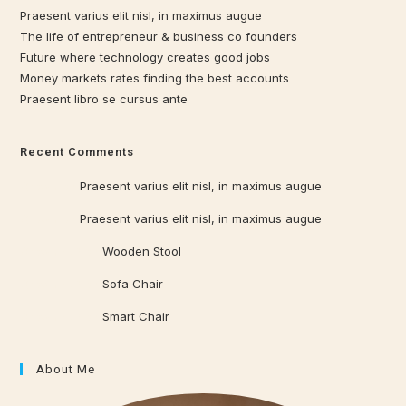
Praesent varius elit nisl, in maximus augue
The life of entrepreneur & business co founders
Future where technology creates good jobs
Money markets rates finding the best accounts
Praesent libro se cursus ante
Recent Comments
Qrowd
on
Praesent varius elit nisl, in maximus augue
Qrowd
on
Praesent varius elit nisl, in maximus augue
Qrowd WP
on
Wooden Stool
Qrowd WP
on
Sofa Chair
Qrowd WP
on
Smart Chair
About Me