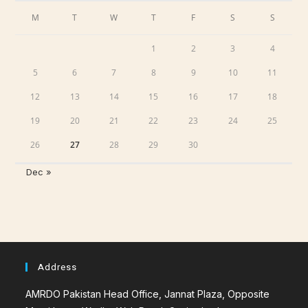
M
T
W
T
F
S
S
1
2
3
4
5
6
7
8
9
10
11
12
13
14
15
16
17
18
19
20
21
22
23
24
25
26
27
28
29
30
Dec »
Address
AMRDO Pakistan Head Office, Jannat Plaza, Opposite