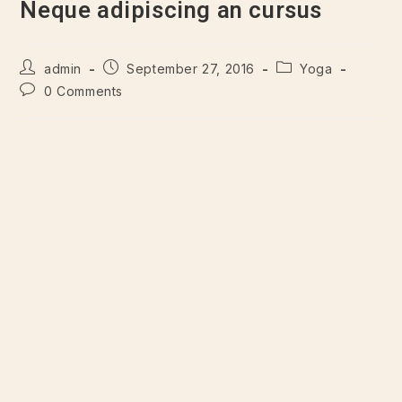
Neque adipiscing an cursus
admin
September 27, 2016
Yoga
0 Comments
Lorem ipsum dolor sit amet, consectetur adipiscing elit.
Integer nec odio. Praesent libero. Sed cursus ante dapibus
diam. Sed nisi. Nulla quis sem at nibh elementum imperdiet.
Duis sagittis ipsum. Praesent mauris. Fusce nec tellus sed
augue semper porta. Mauris massa. Vestibulum lacinia arcu
eget nulla. Class aptent taciti sociosqu ad litora torquent per
conubia nostra, per inceptos himenaeos.
Curabitur sodales ligula in libero. Sed dignissim lacinia nunc.
Curabitur tortor. Pellentesque nibh. Aenean quam. In
scelerisque sem at dolor. Maecenas mattis. Sed convallis
tristique sem. Proin ut ligula vel nunc egestas porttitor. Morbi